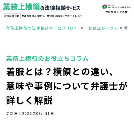
大阪弁護士会所属
被害企業向け
豊富な実績と経験で、横領金の回収をサポートします
>
>
業務上横領の法律相談サービス TOP
お役立ちコラム
着服
業務上横領のお役立ちコラム
着服とは？横領との違い、
意味や事例について弁護士が
詳しく解説
更新日：
2026年03月31日