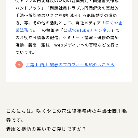
使トラブル円満解決のための就業規則・関連書式作成
ハンドブック」「問題社員トラブル円満解決の実践的
手法〜訴訟発展リスクを9割減らせる退職勧奨の進め
方」等。その他の活動として、自社メディア「
咲くや企
業法務.NET
」の執筆や「
公式YouTubeチャンネル
」で
のお役立ち情報の配信、セミナー・講演・研修の講師
活動、新聞・雑誌・Webメディアへの寄稿などを行っ
ています。
弁護士 西川 暢春のプロフィール紹介はこちら
こんにちは。咲くやこの花法律事務所の弁護士西川暢
春です。
着服と横領の違いをご存じですか？